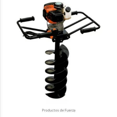
$532.650
00
$547.725
00
Productos de Fuerza