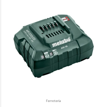
$90.630
00
$124.020
00
Ferretería