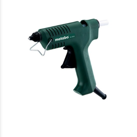
$108.120
00
$213.060
00